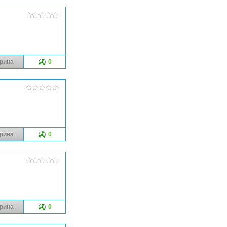
рина
0
рина
0
рина
0