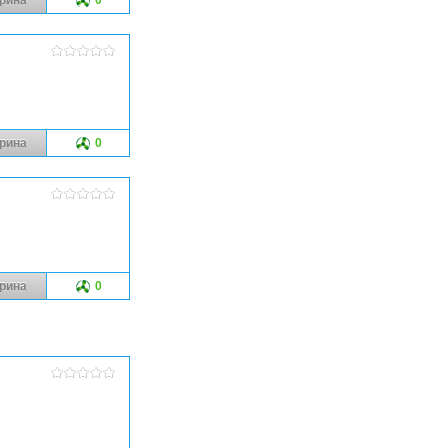
рина
0
рина
0