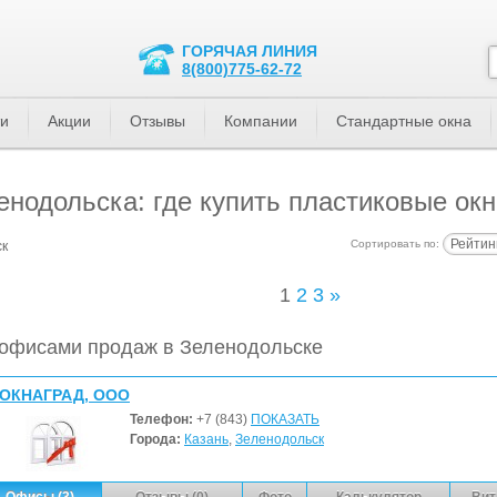
ГОРЯЧАЯ ЛИНИЯ
8(800)775-62-72
ти
Акции
Отзывы
Компании
Стандартные окна
нодольска: где купить пластиковые окн
Рейтин
Сортировать по:
ск
1
2
3
»
офисами продаж в Зеленодольске
ОКНАГРАД, ООО
Телефон:
+7 (843)
ПОКАЗАТЬ
Города:
Казань
,
Зеленодольск
Офисы (3)
Отзывы (0)
Фото
Калькулятор
Вит