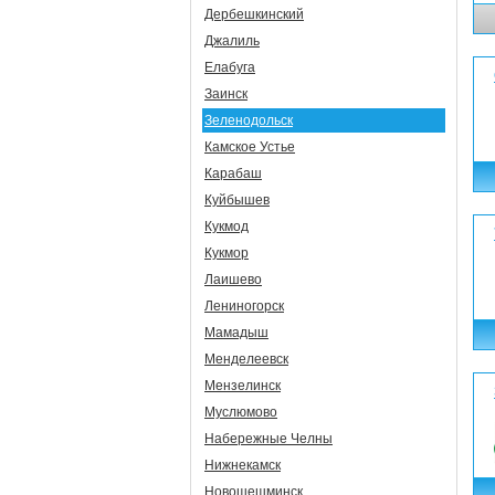
Дербешкинский
Джалиль
Елабуга
Заинск
Зеленодольск
Камское Устье
Карабаш
Куйбышев
Кукмод
Кукмор
Лаишево
Лениногорск
Мамадыш
Менделеевск
Мензелинск
Муслюмово
Набережные Челны
Нижнекамск
Новошешминск