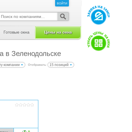
ВОЙТИ
ВОЙТИ
Готовые окна
Цены на окна
а в Зеленодольске
гу компании
15 позиций
Отображать:
рина
0