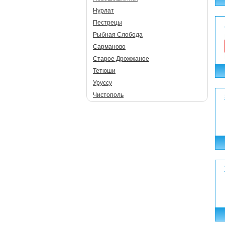
Нурлат
Пестрецы
Рыбная Слобода
Сарманово
Старое Дрожжаное
Тетюши
Уруссу
Чистополь