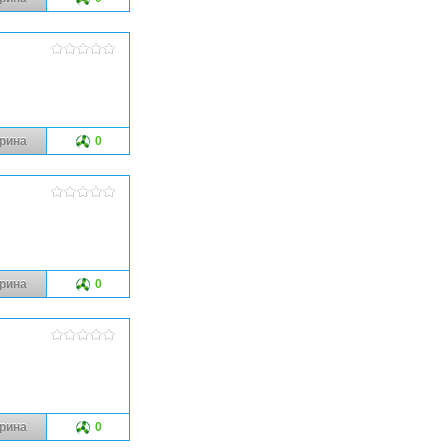
рина
0
рина
0
рина
0