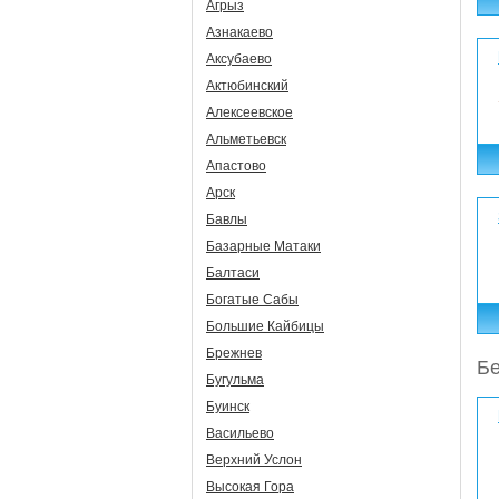
Агрыз
Азнакаево
Аксубаево
Актюбинский
Алексеевское
Альметьевск
Апастово
Арск
Бавлы
Базарные Матаки
Балтаси
Богатые Сабы
Большие Кайбицы
Брежнев
Бе
Бугульма
Буинск
Васильево
Верхний Услон
Высокая Гора