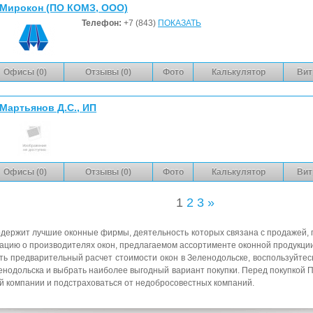
Мирокон (ПО КОМЗ, ООО)
Телефон:
+7 (843)
ПОКАЗАТЬ
Офисы (0)
Отзывы (0)
Фото
Калькулятор
Вит
Мартьянов Д.С., ИП
Офисы (0)
Отзывы (0)
Фото
Калькулятор
Вит
1
2
3
»
держит лучшие оконные фирмы, деятельность которых связана с продажей, 
ацию о производителях окон, предлагаемом ассортименте оконной продукци
ать предварительный расчет стоимости окон в Зеленодольске, воспользуйте
нодольска и выбрать наиболее выгодный вариант покупки. Перед покупкой П
й компании и подстраховаться от недобросовестных компаний.