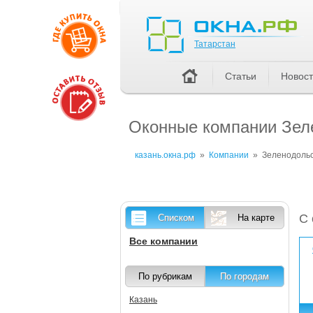
Татарстан
Татарстан
Статьи
Новос
Оконные компании Зеле
казань.окна.рф
»
Компании
»
Зеленодоль
С 
Списком
На карте
Все компании
По рубрикам
По городам
Казань