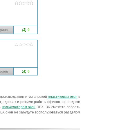
рина
0
рина
0
производством и установкой
пластиковых окон
в
и, адресах и режиме работы офисов по продаже
сь
калькулятором окон
ПВХ. Вы сможете собрать
ВХ окон не забудьте воспользоваться разделом