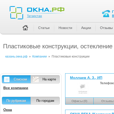
Татарстан
8
Татарстан
Статьи
Новости
Акции
Отзывы
Пластиковые конструкции, остекление
казань.окна.рф
»
Компании
»
Пластиковые конструкции
Моллаев А. З., ИП
Списком
На карте
Телефон
Все компании
По рубрикам
По городам
Офисы (0)
Отзывы 
Окна