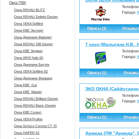
ОКНА ВЕКА (Компания 
Окна ПВХ
Телефон
Окна REHAU BLITZ
Города:
Окна REHAU Delight-Design
Окна VEKA Softline
Офисы (3)
Отзывы (
Окна KBE Эксперт
Окна Декенинк Фаворит
7 окон (Малыгина Н.В., 
Окна REHAU SIB-Design
Окна KBE Энджин
Телефон
Города:
Окна WHS Halo 60
Окна Декенинк Баутек
Окна VEKA Softline 82
Офисы (1)
Отзывы 
Окна Декенинк Форвард
Окна KBE_Gut
ЭКО ОКНА (Сайфутдинов
Окна KBE_Master
Телефон
Окна REHAU Brilliant-Design
Города:
Окна REHAU Basic-Design
Окна KBE Селект
Офисы (1)
Отзывы 
Окна VEKA Proline
Окна Sсhüco Corona CT 70
Армида (ПФ "Армида", 
Окна IVAPER 62