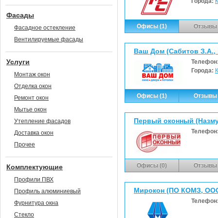
Города:
Фасады
Офисы (1)
Отзывы 
Фасадное остекление
Вентилируемые фасады
Ваш Дом (Сабитов З.А.,
Услуги
Телефон
Города:
Монтаж окон
Отделка окон
Офисы (1)
Отзывы 
Ремонт окон
Мытье окон
Первый оконный (Назмут
Утепление фасадов
Телефон
Доставка окон
Прочее
Офисы (0)
Отзывы 
Комплектующие
Профили ПВХ
Мирокон (ПО КОМЗ, ОО
Профиль алюминиевый
Телефон
Фурнитура окна
Стекло