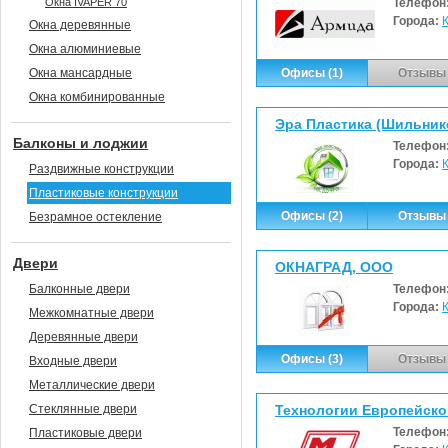
Окна IVAPER 70
Телефон
Города:
Окна деревянные
Окна алюминиевые
Окна мансардные
Офисы (1)
Отзывы 
Окна комбинированные
Эра Пластика (Шильнико
Балконы и лоджии
Телефон
Города:
Раздвижные конструкции
Пластиковые конструкции
Офисы (2)
Отзывы 
Безрамное остекление
Двери
ОКНАГРАД, ООО
Балконные двери
Телефон
Города:
Межкомнатные двери
Деревянные двери
Офисы (3)
Отзывы 
Входные двери
Металлические двери
Стеклянные двери
Технологии Европейско
Телефон
Пластиковые двери