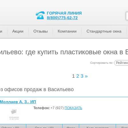
ГОРЯЧАЯ ЛИНИЯ
8(800)775-62-72
ти
Акции
Отзывы
Компании
Стандартные окна
льево: где купить пластиковые окна в 
Рейтин
Сортировать по:
1
2
3
»
з офисов продаж в Васильево
Моллаев А. З., ИП
Телефон:
+7 (927)
ПОКАЗАТЬ
Офисы (0)
Отзывы (0)
Фото
Калькулятор
Вит