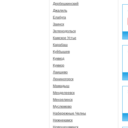
Дербешкинский
Джалиль
Елабуга
Заинск
Зеленодольск
Камское Устье
Карабаш
Куйбышев
Кукмод
Кукмор
Лаишево
Лениногорск
Мамадыш
Менделеевск
Мензелинск
Муслюмово
Набережные Челны
Нижнекамск
Новошешминск