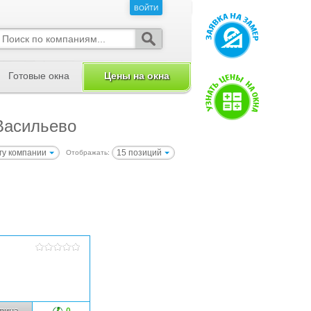
ВОЙТИ
ВОЙТИ
Готовые окна
Цены на окна
Васильево
гу компании
15 позиций
Отображать:
рина
0