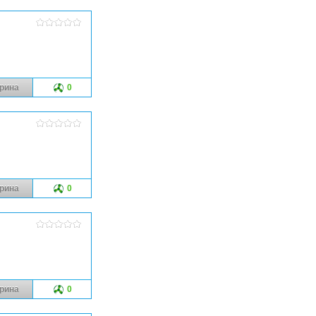
рина
0
рина
0
рина
0