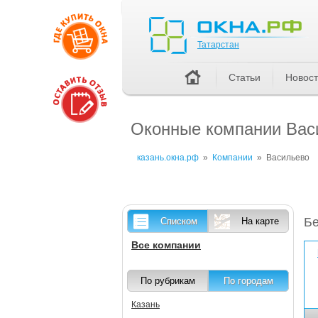
Татарстан
Татарстан
Статьи
Новос
Оконные компании Васи
казань.окна.рф
»
Компании
»
Васильево
Бе
Списком
На карте
Все компании
По рубрикам
По городам
Казань