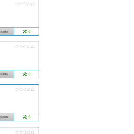
рина
0
рина
0
рина
0