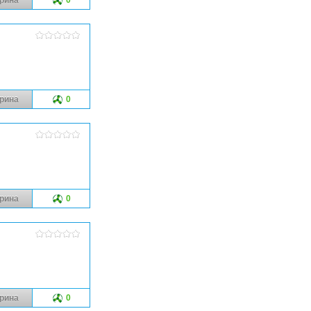
рина
0
рина
0
рина
0