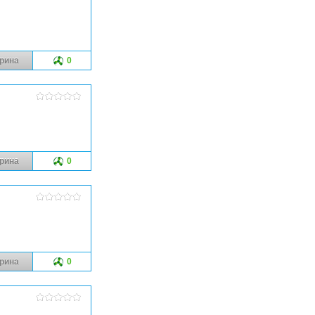
рина
0
рина
0
рина
0