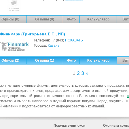
Офисы (0)
Отзывы (0)
Фото
Калькулятор
Вит
Финнмарк (Григорьева Е.Г. , ИП)
Телефон:
+7 (843)
ПОКАЗАТЬ
Города:
Казань
Офисы (2)
Отзывы (1)
Фото
Калькулятор
Вит
1
2
3
»
жит лучшие оконные фирмы, деятельность которых связана с продажей, п
ю о производителях окон, предлагаемом ассортименте оконной продукции
ь предварительный расчет стоимости окон в Васильево, воспользуйтесь
ильево и выбрать наиболее выгодный вариант покупки. Перед покупкой ПВ
й компании и подстраховаться от недобросовестных компаний.
Покупателям окон
Оконным комп