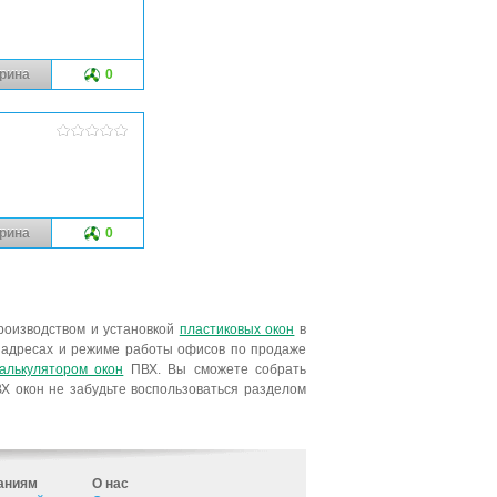
рина
0
рина
0
роизводством и установкой
пластиковых окон
в
, адресах и режиме работы офисов по продаже
калькулятором окон
ПВХ. Вы сможете собрать
Х окон не забудьте воспользоваться разделом
аниям
О нас