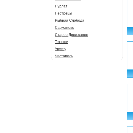
Нурлат
Пестрецы
Рыбная Слобода
Сарманово
Старое Дрожжаное
Тетюши
Уруссу
Чистополь