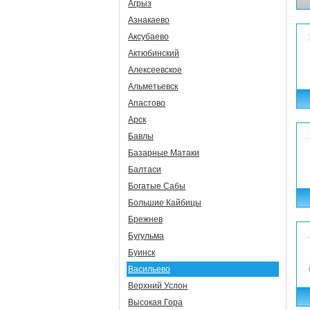
Агрыз
Азнакаево
Аксубаево
Актюбинский
Алексеевское
Альметьевск
Апастово
Арск
Бавлы
Базарные Матаки
Балтаси
Богатые Сабы
Большие Кайбицы
Брежнев
Бугульма
Буинск
Васильево
Верхний Услон
Высокая Гора