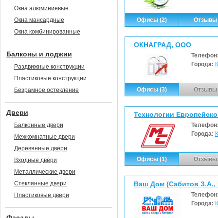
Окна алюминиевые
Окна мансардные
Офисы (2)
Отзывы 
Окна комбинированные
ОКНАГРАД, ООО
Балконы и лоджии
Телефон
Города:
Раздвижные конструкции
Пластиковые конструкции
Офисы (3)
Отзывы 
Безрамное остекление
Двери
Технологии Европейско
Балконные двери
Телефон
Города:
Межкомнатные двери
Деревянные двери
Офисы (1)
Отзывы 
Входные двери
Металлические двери
Стеклянные двери
Ваш Дом (Сабитов З.А.,
Телефон
Пластиковые двери
Города:
Фасады