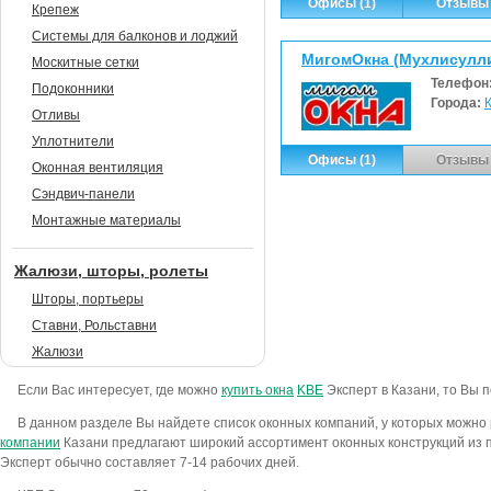
Офисы (1)
Отзывы 
Крепеж
Системы для балконов и лоджий
МигомОкна (Мухлисуллин
Москитные сетки
Телефон
Подоконники
Города:
Отливы
Уплотнители
Офисы (1)
Отзывы 
Оконная вентиляция
Сэндвич-панели
Монтажные материалы
Жалюзи, шторы, ролеты
Шторы, портьеры
Ставни, Рольставни
Жалюзи
Если Вас интересует, где можно
купить окна
KBE
Эксперт в Казани, то Вы п
В данном разделе Вы найдете список оконных компаний, у которых можно
компании
Казани предлагают широкий ассортимент оконных конструкций из п
Эксперт обычно составляет 7-14 рабочих дней.