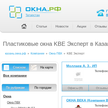
Татарстан
8
Татарстан
Статьи
Новости
Акции
Отзывы
Пластиковые окна KBE Эксперт в Каза
казань.окна.рф
»
Компании
»
Окна ПВХ
»
KBE Эксперт
Моллаев А. З., ИП
Списком
На карте
Телефон
Все компании
По рубрикам
По городам
Офисы (0)
Отзывы 
Окна
ОКНА ВЕКА (Компания 
Окна ПВХ
Телефон