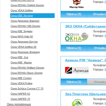
Окна REHAU BLITZ
Города:
Окна REHAU Delight-Design
Окна VEKA Softline
Офисы (3)
Отзывы (
Окна KBE Эксперт
Окна Декенинк Фаворит
ЭКО ОКНА (Сайфутдинов
Окна REHAU SIB-Design
Окна KBE Энджин
Телефон
Города:
Окна WHS Halo 60
Окна Декенинк Баутек
Окна VEKA Softline 82
Офисы (1)
Отзывы 
Окна Декенинк Форвард
Окна KBE_Gut
Армида (ПФ "Армида", 
Окна KBE_Master
Телефон
Окна REHAU Brilliant-Design
Города:
Окна REHAU Basic-Design
Окна KBE Селект
Офисы (1)
Отзывы 
Окна VEKA Proline
Окна Sсhüco Corona CT 70
Эра Пластика (Шильнико
Окна IVAPER 62
Окна IVAPER 70
Телефон
Города:
Окна деревянные