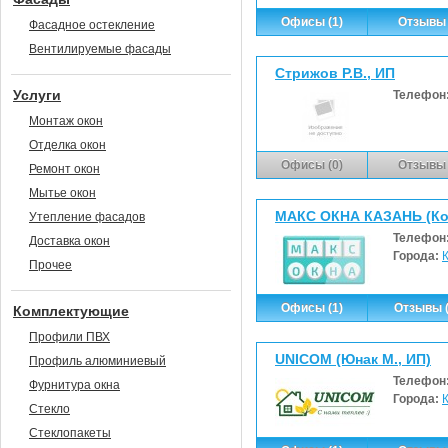
Офисы (1)
Отзывы 
Фасадное остекление
Вентилируемые фасады
Стрижов Р.В., ИП
Услуги
Телефон
Монтаж окон
Отделка окон
Офисы (0)
Отзывы 
Ремонт окон
Мытье окон
МАКС ОКНА КАЗАНЬ (Кол
Утепление фасадов
Телефон
Доставка окон
Города:
Прочее
Офисы (1)
Отзывы (
Комплектующие
Профили ПВХ
UNICOM (Юнак М., ИП)
Профиль алюминиевый
Телефон
Фурнитура окна
Города:
Стекло
Стеклопакеты