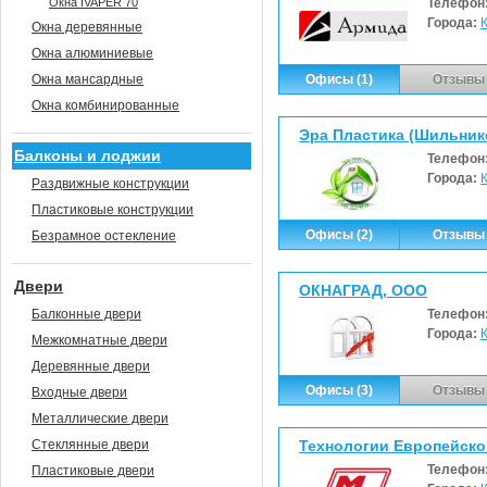
Окна IVAPER 70
Телефон
Города:
Окна деревянные
Окна алюминиевые
Окна мансардные
Офисы (1)
Отзывы 
Окна комбинированные
Эра Пластика (Шильнико
Балконы и лоджии
Телефон
Города:
Раздвижные конструкции
Пластиковые конструкции
Офисы (2)
Отзывы 
Безрамное остекление
Двери
ОКНАГРАД, ООО
Балконные двери
Телефон
Города:
Межкомнатные двери
Деревянные двери
Офисы (3)
Отзывы 
Входные двери
Металлические двери
Стеклянные двери
Технологии Европейско
Телефон
Пластиковые двери