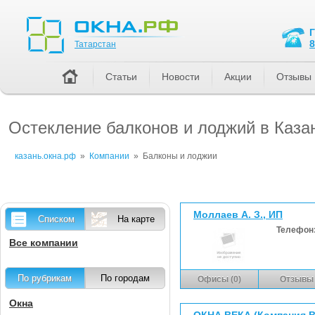
Татарстан
8
Татарстан
Статьи
Новости
Акции
Отзывы
Остекление балконов и лоджий в Каза
казань.окна.рф
»
Компании
»
Балконы и лоджии
Моллаев А. З., ИП
Списком
На карте
Телефон
Все компании
По рубрикам
По городам
Офисы (0)
Отзывы 
Окна