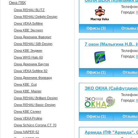
ОКНА ВЕКА (Компания 
Окна ПВХ
Телефон
Окна REHAU BLITZ
Города:
Окна REHAU Delight-Design
Окна VEKA Softline
Офисы (3)
Отзывы (
Окна KBE Эксперт
Окна Декенинк Фаворит
7 окон (Малыгина Н.В., 
Окна REHAU SIB-Design
Окна KBE Энджин
Телефон
Города:
Окна WHS Halo 60
Окна Декенинк Баутек
Окна VEKA Softline 82
Офисы (1)
Отзывы 
Окна Декенинк Форвард
Окна KBE_Gut
ЭКО ОКНА (Сайфутдинов
Окна KBE_Master
Телефон
Окна REHAU Brilliant-Design
Города:
Окна REHAU Basic-Design
Окна KBE Селект
Офисы (1)
Отзывы 
Окна VEKA Proline
Окна Sсhüco Corona CT 70
Армида (ПФ "Армида", 
Окна IVAPER 62