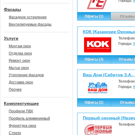
Города:
Фасады
Офисы (1)
Отзывы 
Фасадное остекление
Вентилируемые фасады
КОК (Казанские Оконны
Услуги
Телефон
Города:
Монтаж окон
Отделка окон
Офисы (3)
Отзывы (
Ремонт окон
Мытье окон
Ваш Дом (Сабитов З.А.,
Утепление фасадов
Телефон
Доставка окон
Города:
Прочее
Офисы (1)
Отзывы 
Комплектующие
Профили ПВХ
Первый оконный (Назмут
Профиль алюминиевый
Телефон
Фурнитура окна
Стекло