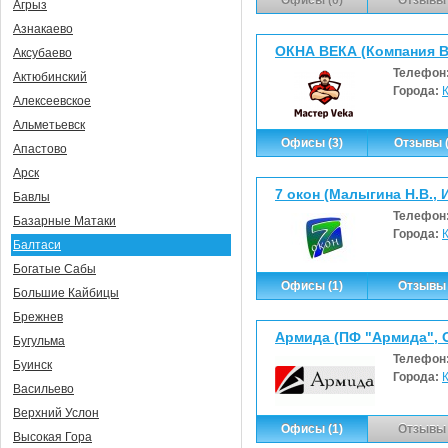
Агрыз
Азнакаево
ОКНА ВЕКА (Компания 
Аксубаево
Телефон
Актюбинский
Города:
Алексеевское
Альметьевск
Офисы (3)
Отзывы (
Апастово
Арск
7 окон (Малыгина Н.В., 
Бавлы
Телефон
Базарные Матаки
Города:
Балтаси
Богатые Сабы
Офисы (1)
Отзывы 
Большие Кайбицы
Брежнев
Армида (ПФ "Армида", 
Бугульма
Телефон
Буинск
Города:
Васильево
Верхний Услон
Офисы (1)
Отзывы 
Высокая Гора