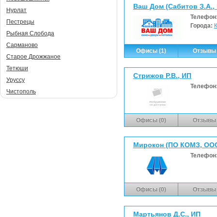
Ваш Дом (Сабитов З.А.,
Нурлат
Телефон
Пестрецы
Города:
Рыбная Слобода
Сарманово
Офисы (1)
Отзывы 
Старое Дрожжаное
Тетюши
Стрижов Р.В., ИП
Уруссу
Телефон
Чистополь
Офисы (0)
Отзывы 
Мирокон (ПО КОМЗ, ОО
Телефон
Офисы (0)
Отзывы 
Мартьянов Д.С., ИП