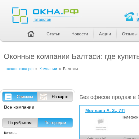
Татарстан
8
Татарстан
Статьи
Новости
Акции
Отзывы
Оконные компании Балтаси: где купит
казань.окна.рф
»
Компании
»
Балтаси
Без офисов продаж в 
Списком
На карте
Все компании
Моллаев А. З., ИП
Телефон
По рубрикам
По городам
Казань
Офисы (0)
Отзывы 