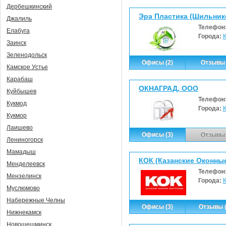
Дербешкинский
Эра Пластика (Шильнико
Джалиль
Телефон
Елабуга
Города:
Заинск
Зеленодольск
Офисы (2)
Отзывы 
Камское Устье
Карабаш
ОКНАГРАД, ООО
Куйбышев
Телефон
Кукмод
Города:
Кукмор
Лаишево
Офисы (3)
Отзывы 
Лениногорск
Мамадыш
КОК (Казанские Оконны
Менделеевск
Телефон
Мензелинск
Города:
Муслюмово
Набережные Челны
Офисы (3)
Отзывы (
Нижнекамск
Новошешминск