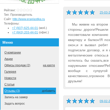
Рейтинг:
25-03-2
Тип:
Производитель
Сайт:
http://www.eraplastika.ru
Телефоны:
Мы живем на втором э
+7 (937) 625-44-01
(моб.)
стороны дороги!Решили
+7 (843) 203-44-01
(офис.)
посоветовали компанию "
квартиру и балкон!Я по
Меню
окон,и я вызвал ребят
подписали договор, и я
О компании
металлические откосы,в
Акции
хотелось бы сказать,вс
Офисы продаж (2)
на карте
наружными откосами!Ре
вообще с супругой
Галерея
качественно,огромное
Новости
друзьям!
Статьи
Отзывы (3)
добавить
Запись на замер
09-02-2
Задать вопрос