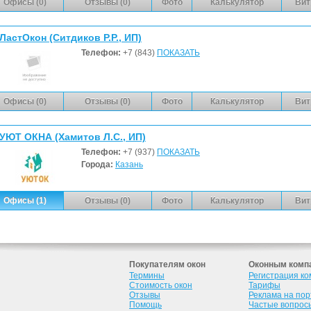
Офисы (0)
Отзывы (0)
Фото
Калькулятор
Вит
ЛастОкон (Ситдиков Р.Р., ИП)
Телефон:
+7 (843)
ПОКАЗАТЬ
Офисы (0)
Отзывы (0)
Фото
Калькулятор
Вит
УЮТ ОКНА (Хамитов Л.С., ИП)
Телефон:
+7 (937)
ПОКАЗАТЬ
Города:
Казань
Офисы (1)
Отзывы (0)
Фото
Калькулятор
Вит
Покупателям окон
Оконным комп
Термины
Регистрация к
Стоимость окон
Тарифы
Отзывы
Реклама на по
Помощь
Частые вопрос