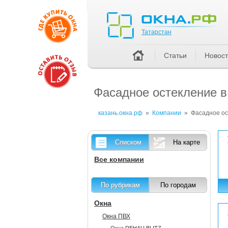
Татарстан
Татарстан
Статьи
Новос
Фасадное остекление в
казань.окна.рф
»
Компании
»
Фасадное ос
Списком
На карте
Все компании
По рубрикам
По городам
Окна
Окна ПВХ