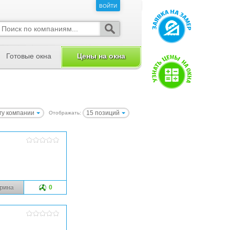
ВОЙТИ
ВОЙТИ
Готовые окна
Цены на окна
гу компании
15 позиций
Отображать:
рина
0