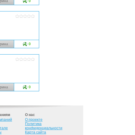
рина
0
рина
0
рина
0
аниям
О нас
омпаний
О проекте
Политика
ртале
конфиденциальности
ы
Карта сайта