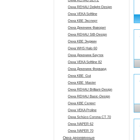
Окна REHAU BLITZ
Окна REHAU Delight-Design
Окна VEKA Softline
Окна KBE Эксперт
Окна Декенинк Фаворит
Окна REHAU SIB-Design
Окна KBE Энджин
Окна WHS Halo 60
Окна Декенинк Баутек
Окна VEKA Softline 82
Окна Декенинк Форвард
Окна KBE_Gut
Окна KBE_Master
Окна REHAU Brilliant-Design
Окна REHAU Basic-Design
Окна KBE Селект
Окна VEKA Proline
Окна Sсhüco Corona CT 70
Окна IVAPER 62
Окна IVAPER 70
Окна деревянные