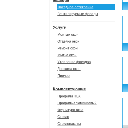
Фасадное остекление
Вентилируемые фасады
Услуги
Монтаж окон
Отделка окон
Ремонт окон
Мытье окон
Утепление фасадов
Доставка окон
Прочее
Комплектующие
Профили ПВХ
Профиль алюминиевый
Фурнитура окна
Стекло
Стеклопакеты