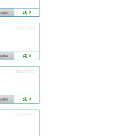
рина
0
рина
0
рина
0