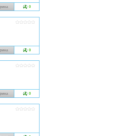
рина
0
рина
0
рина
0