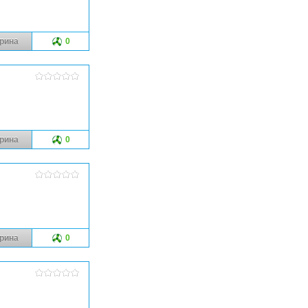
рина
0
рина
0
рина
0