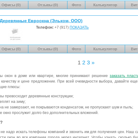
Офисы (0)
Отзывы (0)
Фото
Калькулятор
Вит
Деревянные Евроокна (Эльком, ООО)
Телефон:
+7 (917)
ПОКАЗАТЬ
Офисы (0)
Отзывы (0)
Фото
Калькулятор
Вит
1
2
3
»
ны окон в доме или квартире, многие принимают решение
заказать пласт
 качеству и цене предложение. При всей очевидности выбора, давайте еще
ющие плюсы:
азы превосходит деревянные конструкции;
теплят на зиму;
на не замерзают, не покрываются конденсатом, не пропускают шум и пыль;
е окно прослужит долго без дополнительных вложений.
и?
 не надо искать телефоны компаний и звонить им для получения цен. Наш 
ти окон во все компании города через интернет. Чтобы узнать, сколько бу