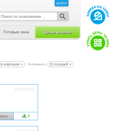
ВОЙТИ
ВОЙТИ
Готовые окна
Цены на окна
гу компании
15 позиций
Отображать:
рина
0