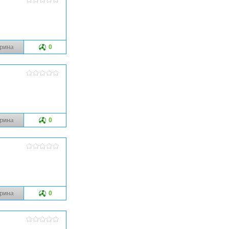
рина
0
рина
0
рина
0