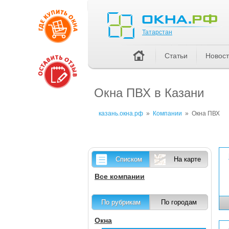
Татарстан
Татарстан
Статьи
Новос
Окна ПВХ в Казани
казань.окна.рф
»
Компании
»
Окна ПВХ
Списком
На карте
Все компании
По рубрикам
По городам
Окна