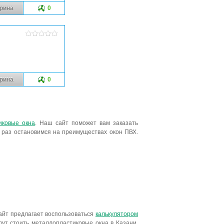
рина
0
рина
0
иковые окна
. Наш сайт поможет вам заказать
 раз остановимся на преимуществах окон ПВХ.
сайт предлагает воспользоваться
калькулятором
дут стоить металлопластиковые окна в Казани,