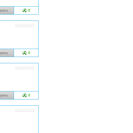
рина
0
рина
0
рина
0