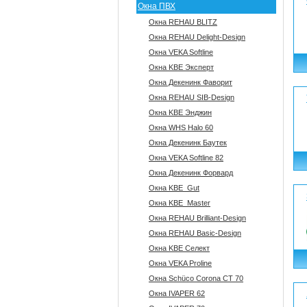
Окна ПВХ
Окна REHAU BLITZ
Окна REHAU Delight-Design
Окна VEKA Softline
Окна KBE Эксперт
Окна Декенинк Фаворит
Окна REHAU SIB-Design
Окна KBE Энджин
Окна WHS Halo 60
Окна Декенинк Баутек
Окна VEKA Softline 82
Окна Декенинк Форвард
Окна KBE_Gut
Окна KBE_Master
Окна REHAU Brilliant-Design
Окна REHAU Basic-Design
Окна KBE Селект
Окна VEKA Proline
Окна Sсhüco Corona CT 70
Окна IVAPER 62