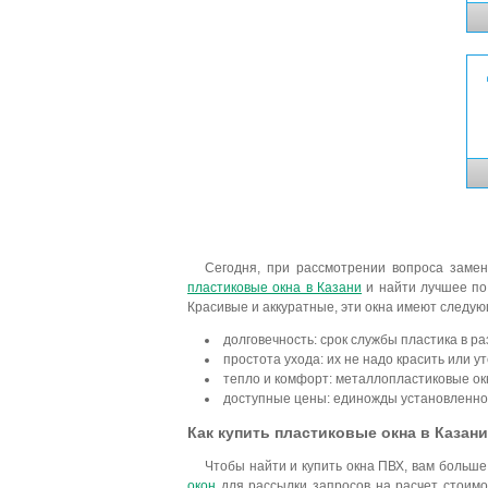
Сегодня, при рассмотрении вопроса заме
пластиковые окна в Казани
и найти лучшее по
Красивые и аккуратные, эти окна имеют следу
долговечность: срок службы пластика в р
простота ухода: их не надо красить или у
тепло и комфорт: металлопластиковые ок
доступные цены: единожды установленно
Как купить пластиковые окна в Казан
Чтобы найти и купить окна ПВХ, вам больше
окон
для рассылки запросов на расчет стоимос