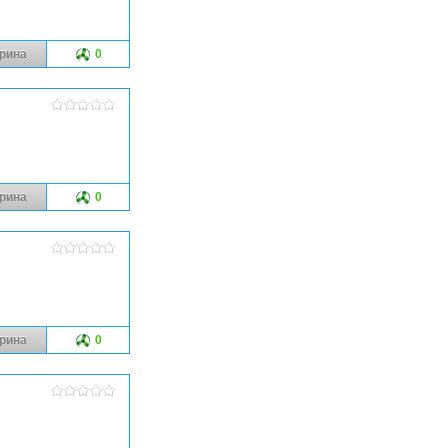
рина
0
рина
0
рина
0