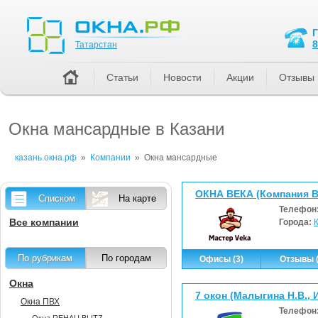
Татарстан
8
Татарстан
Статьи
Новости
Акции
Отзывы
Окна мансардные в Казани
казань.окна.рф
»
Компании
»
Окна мансардные
ОКНА ВЕКА (Компания 
Списком
На карте
Телефон
Все компании
Города:
По рубрикам
По городам
Офисы (3)
Отзывы (
Окна
7 окон (Малыгина Н.В., 
Окна ПВХ
Телефон