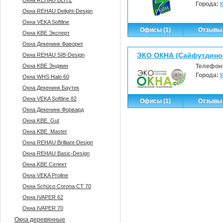
Окна REHAU BLITZ
Города:
Окна REHAU Delight-Design
Окна VEKA Softline
Офисы (1)
Отзывы 
Окна KBE Эксперт
Окна Декенинк Фаворит
ЭКО ОКНА (Сайфутдинов
Окна REHAU SIB-Design
Окна KBE Энджин
Телефон
Города:
Окна WHS Halo 60
Окна Декенинк Баутек
Окна VEKA Softline 82
Офисы (1)
Отзывы 
Окна Декенинк Форвард
Окна KBE_Gut
Окна KBE_Master
Окна REHAU Brilliant-Design
Окна REHAU Basic-Design
Окна KBE Селект
Окна VEKA Proline
Окна Sсhüco Corona CT 70
Окна IVAPER 62
Окна IVAPER 70
Окна деревянные