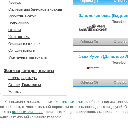
Офисы (1)
Отзывы 
Крепеж
Системы для балконов и лоджий
Заводские окна (Бадьина
Москитные сетки
Телефон
Подоконники
Отливы
Уплотнители
Офисы (0)
Отзывы 
Оконная вентиляция
Сэндвич-панели
Окна Рубин (Данилова Л
Монтажные материалы
Телефон
Жалюзи, шторы, ролеты
Шторы, портьеры
Офисы (0)
Отзывы 
Ставни, Рольставни
Жалюзи
Как правило, доставка новых
пластиковых окон
до объекта покупателя ос
потребность самостоятельной перевозки окон с одного адреса на другой. Ок
только
оконные компании
с помощью специализированных машин с транспорт
одну из компаний из нашего каталога.