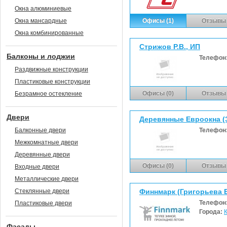
Окна алюминиевые
Окна мансардные
Офисы (1)
Отзывы 
Окна комбинированные
Стрижов Р.В., ИП
Балконы и лоджии
Телефон
Раздвижные конструкции
Пластиковые конструкции
Офисы (0)
Отзывы 
Безрамное остекление
Двери
Деревянные Евроокна (
Балконные двери
Телефон
Межкомнатные двери
Деревянные двери
Офисы (0)
Отзывы 
Входные двери
Металлические двери
Стеклянные двери
Финнмарк (Григорьева Е.
Телефон
Пластиковые двери
Города:
Фасады