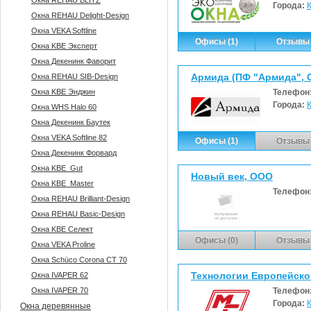
Окна REHAU BLITZ
Города:
Окна REHAU Delight-Design
Окна VEKA Softline
Офисы (1)
Отзывы 
Окна KBE Эксперт
Окна Декенинк Фаворит
Армида (ПФ "Армида", 
Окна REHAU SIB-Design
Окна KBE Энджин
Телефон
Города:
Окна WHS Halo 60
Окна Декенинк Баутек
Окна VEKA Softline 82
Офисы (1)
Отзывы 
Окна Декенинк Форвард
Окна KBE_Gut
Новый век, ООО
Окна KBE_Master
Телефон
Окна REHAU Brilliant-Design
Окна REHAU Basic-Design
Окна KBE Селект
Офисы (0)
Отзывы 
Окна VEKA Proline
Окна Sсhüco Corona CT 70
Технологии Европейско
Окна IVAPER 62
Окна IVAPER 70
Телефон
Города:
Окна деревянные