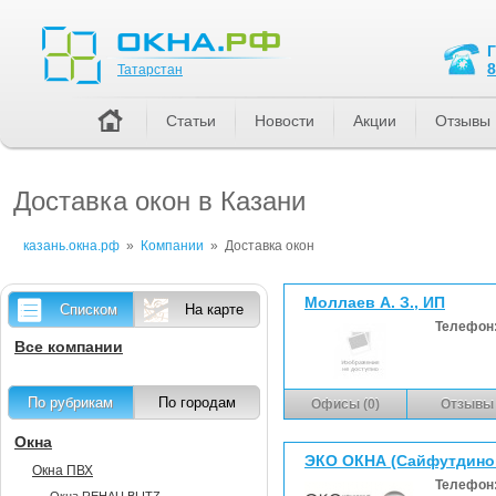
Татарстан
8
Татарстан
Статьи
Новости
Акции
Отзывы
Доставка окон в Казани
казань.окна.рф
»
Компании
»
Доставка окон
Моллаев А. З., ИП
Списком
На карте
Телефон
Все компании
По рубрикам
По городам
Офисы (0)
Отзывы 
Окна
ЭКО ОКНА (Сайфутдинов
Окна ПВХ
Телефон