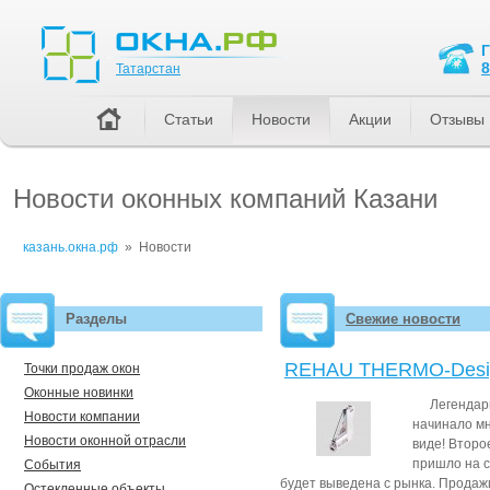
Татарстан
8
Татарстан
Статьи
Новости
Акции
Отзывы
Новости оконных компаний Казани
казань.окна.рф
»
Новости
Разделы
Свежие новости
REHAU THERMO-Design
Точки продаж окон
Оконные новинки
Легендар
Новости компании
начинало м
Новости оконной отрасли
виде! Второ
пришло на с
События
будет выведена с рынка. Продажи
Остекленные объекты