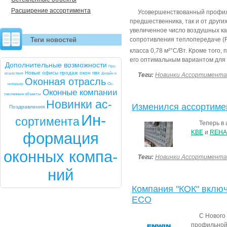
Расширение ассортимента
Усовершенствованный профиль
предшественника, так и от друг
увеличенное число воздушных ка
Теги новостей
сопротивления теплопередаче (
класса 0,78 м²°С/Вт. Кроме того
его оптимальным вариантом для
До­пол­ни­тель­ные воз­можнос­ти
Про­
Но­вые офи­сы про­даж окон пвх
ис­шест­вия
Ди­зайн и
Теги:
Новинки Ассортимента
Окон­ная от­расль
ин­терь­ер
Ос­
Окон­ные ком­па­нии
теклен­ные объ­ек­ты
Но­вин­ки ас­
Изменился ассортиме
Позд­рав­ле­ния
Ин­
сорти­мен­та
Теперь в
KBE
и
REH
форма­ция
окон­ных ком­па­
Теги:
Новинки Ассортимента
ний
Компания "КОК" вклю
ECO
С Нового
профильной 