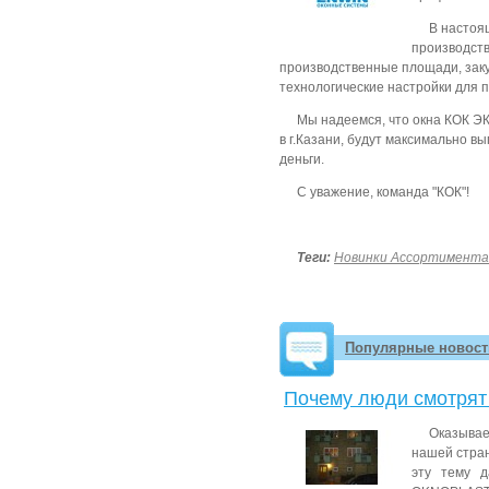
В настоя
производст
производственные площади, заку
технологические настройки для п
Мы надеемся, что окна КОК Э
в г.Казани, будут максимально в
деньги.
С уважение, команда "КОК"!
Теги:
Новинки Ассортимента
Популярные новост
Почему люди смотрят
Оказывае
нашей стран
эту тему 