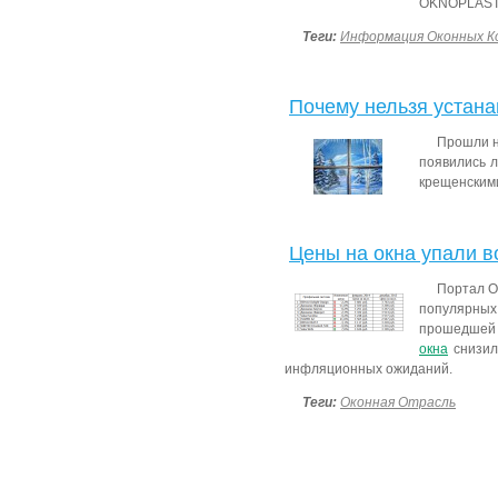
OKNOPLAS
Теги:
Информация Оконных К
Почему нельзя устана
Прошли н
появились л
крещенскими
Цены на окна упали в
Портал О
популярны
прошедшей 
окна
снизил
инфляционных ожиданий.
Теги:
Оконная Отрасль