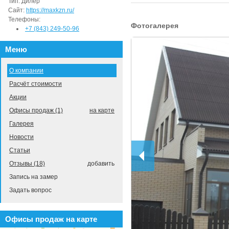
Тип:
Дилер
Сайт:
https://maxkzn.ru/
Телефоны:
Фотогалерея
+7 (843) 249-50-96
Меню
О компании
Расчёт стоимости
Акции
Офисы продаж (1)
на карте
Галерея
Новости
Статьи
Отзывы (18)
добавить
Запись на замер
Задать вопрос
Офисы продаж на карте