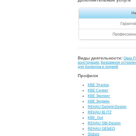
Дополнительные услуги
На
Гаранти
Профессиона
Виды деятельности:
Окна 
конструкции
,
Безрамное остекле
для балконов и лоджий
Профили
KBE Эталон
KBE Селект
KBE Эксперт
KBE Энджин
REHAU Delight-Design
REHAU BLITZ
KBE_Gut
REHAU SIB-Design
REHAU GENEO
Slidors