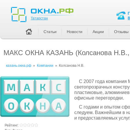
Татарстан
8
Татарстан
Статьи
Новости
Акции
Отзывы
МАКС ОКНА КАЗАНЬ (Колсанова Н.В.,
казань.окна.рф
»
Компании
»
Колсанова Н.В.
С 2007 года компания
светопрозрачных констру
пластиковые, алюминиевы
офисные перегородки.
С годами и опытом сф
следуем. Важнейшим в н
и предоставляемых услуг,
Рейтинг: