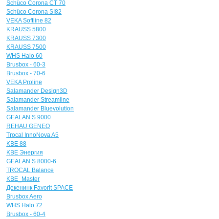
Sсhüco Corona CT 70
Sсhüco Corona SI82
VEKA Softline 82
KRAUSS 5800
KRAUSS 7300
KRAUSS 7500
WHS Halo 60
Brusbox - 60-3
Brusbox - 70-6
VEKA Proline
Salamander Design3D
Salamander Streamline
Salamander Bluevolution
GEALAN S 9000
REHAU GENEO
Trocal InnoNova A5
KBE 88
KBE Энергия
GEALAN S 8000-6
TROCAL Balance
KBE_Master
Декенинк Favorit SPACE
Brusbox Aero
WHS Halo 72
Brusbox - 60-4