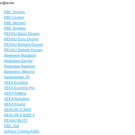
офили
KBE Эталон
KBE Селект
KBE Эксперт
KBE Энджин
REHAU Basic-Design
REHAU Euro-Design
REHAU Brilliant-Design
REHAU Delight-Design
Декенинк Форвард
Декенинк Баутек
Декенинк Фаворит
Декенинк Эфорте
Salamander 2D
VEKA Euroline
VEKA Euroline Pro
VEKA Softline
VEKA Alphaline
VEKA Round
GEALAN S 3000
GEALAN S 8000-4
REHAU BLITZ
KBE_Gut
Sсhüco Corona AS60