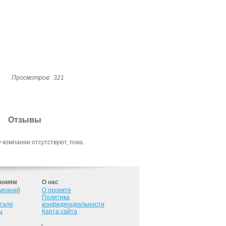
Просмотров:
321
Отзывы
 компании отсутствуют, пока.
аниям
О нас
омпаний
О проекте
Политика
ртале
конфиденциальности
ы
Карта сайта