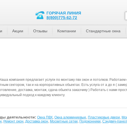
ГОРЯЧАЯ ЛИНИЯ
8(800)775-62-72
ти
Акции
Отзывы
Компании
Стандартные окна
Наша компания предлагает услуги по монтажу пвх окон и потолков. Работаем с
тным сектором, так и на корпоративных обьектах. Есть услуга от а до я ( заме
отовление, доставка, монтаж, сдача обьекта заказчику ) Работать с нами прос
ивидуальный подход к каждому клиенту.
ды деятельности:
Окна ПВХ
,
Окна алюминиевые
,
Пластиковые двери
,
Мо
н
,
Ремонт окон
,
Доставка окон
,
Москитные сетки
,
Подоконники
,
Сэндвич-пане