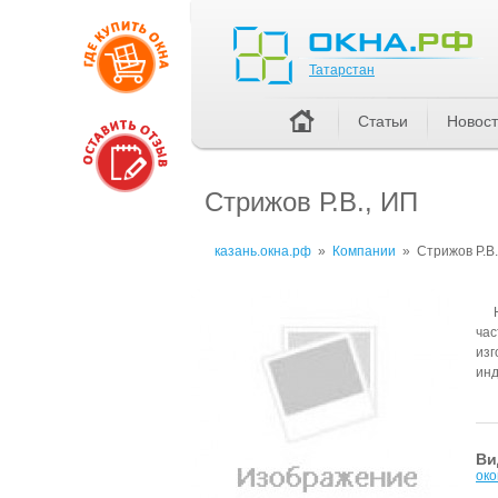
Татарстан
Татарстан
Статьи
Новос
Стрижов Р.В., ИП
казань.окна.рф
»
Компании
»
Стрижов Р.В.
час
изг
инд
Ви
око