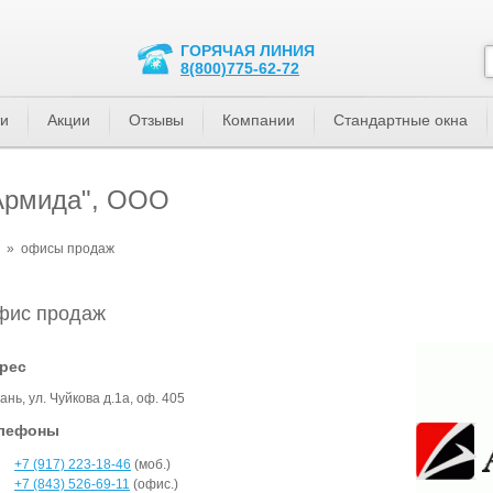
ГОРЯЧАЯ ЛИНИЯ
8(800)775-62-72
ти
Акции
Отзывы
Компании
Стандартные окна
Армида", ООО
»
офисы продаж
фис продаж
рес
ань, ул. Чуйкова д.1а, оф. 405
лефоны
+7 (917) 223-18-46
(моб.)
+7 (843) 526-69-11
(офис.)