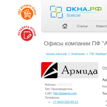
Татарстан
Татарстан
Статьи
Новос
Офисы компании ПФ "
казань.окна.рф
»
Компании
»
ПФ "Армида"
О
Ад
Рейтинг:
Каз
Тип:
Производитель
Те
Сайт:
http://армида.com
Телефоны:
+7 (843) 526-69-11