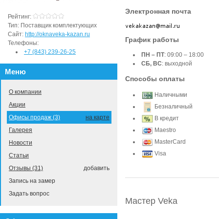
Электронная почта
Рейтинг:
Тип:
Поставщик комплектующих
Сайт:
http://oknaveka-kazan.ru
График работы
Телефоны:
+7 (843) 239-26-25
ПН – ПТ
: 09:00 – 18:00
СБ, ВС
: выходной
Меню
Способы оплаты
О компании
Наличными
Акции
Безналичный
Офисы продаж (3)
на карте
В кредит
Галерея
Maestro
MasterCard
Новости
Visa
Статьи
Отзывы (31)
добавить
Запись на замер
Задать вопрос
Мастер Veka