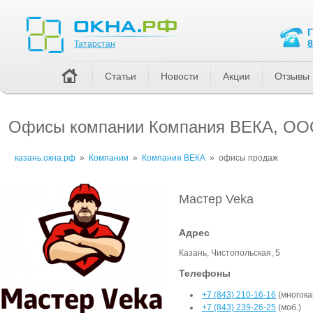
Татарстан
8
Татарстан
Статьи
Новости
Акции
Отзывы
Офисы компании Компания ВЕКА, О
казань.окна.рф
»
Компании
»
Компания ВЕКА
»
офисы продаж
Мастер Veka
Адрес
Казань, Чистопольская, 5
Телефоны
+7 (843) 210-16-16
(многока
+7 (843) 239-26-25
(моб.)