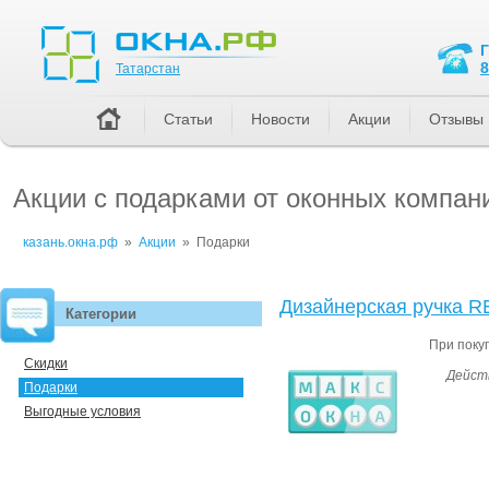
Татарстан
8
Татарстан
Статьи
Новости
Акции
Отзывы
Акции с подарками от оконных компан
казань.окна.рф
»
Акции
»
Подарки
Дизайнерская ручка R
Категории
При покуп
Скидки
Действ
Подарки
Выгодные условия