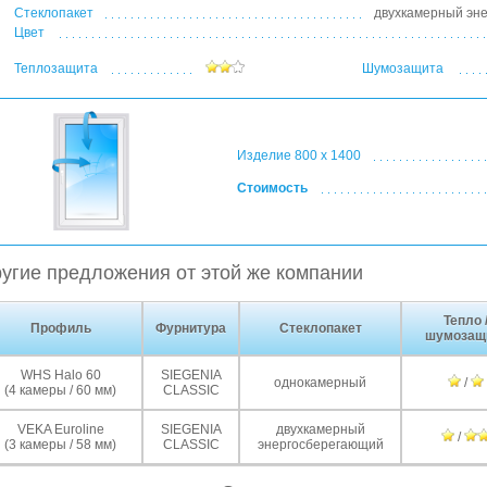
Стеклопакет
двухкамерный эн
Цвет
Теплозащита
Шумозащита
Изделие 800 x 1400
Стоимость
угие предложения от этой же компании
Тепло 
Профиль
Фурнитура
Стеклопакет
шумозащ
WHS Halo 60
SIEGENIA
однокамерный
/
(4 камеры / 60 мм)
CLASSIC
VEKA Euroline
SIEGENIA
двухкамерный
/
(3 камеры / 58 мм)
CLASSIC
энергосберегающий