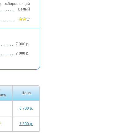
ергосберегающий
Белый
7 000 р.
7 000 р.
/
Цена
ита
6 700 р.
7 300 р.