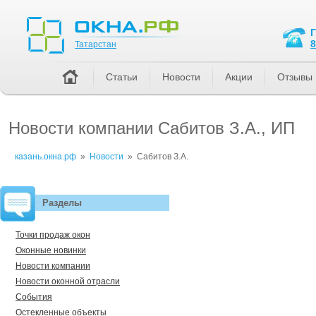
Татарстан
8
Татарстан
Статьи
Новости
Акции
Отзывы
Новости компании Сабитов З.А., ИП
казань.окна.рф
»
Новости
»
Сабитов З.А.
Разделы
Точки продаж окон
Оконные новинки
Новости компании
Новости оконной отрасли
События
Остекленные объекты