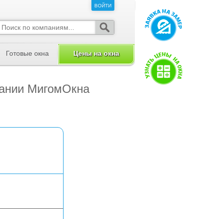
ВОЙТИ
ВОЙТИ
Готовые окна
Цены на окна
пании МигомОкна