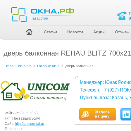
Татарстан
8
Татарстан
Статьи
Новости
Акции
Отзывы
дверь балконная REHAU BLITZ 700x2
казань.окна.рф
»
Готовые окна
»
дверь балконная
Менеджер: Юнак Роди
Телефон:
+7 (927)
ПОК
Пункт вывоза: Казань,
Жалоба
Рейтинг:
на цену
Тип:
Поставщик услуг
Сайт:
http://unicom-tat.ru
Телефоны: