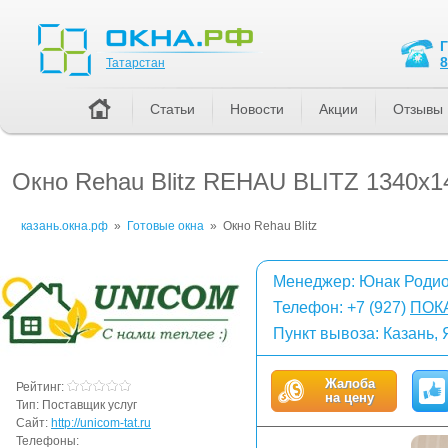
Татарстан
8
Татарстан
Статьи
Новости
Акции
Отзывы
Окно Rehau Blitz REHAU BLITZ 1340x
казань.окна.рф
»
Готовые окна
»
Окно Rehau Blitz
Менеджер: Юнак Роди
Телефон:
+7 (927)
ПОК
Пункт вывоза: Казань,
Жалоба
Рейтинг:
на цену
Тип:
Поставщик услуг
Сайт:
http://unicom-tat.ru
Телефоны: