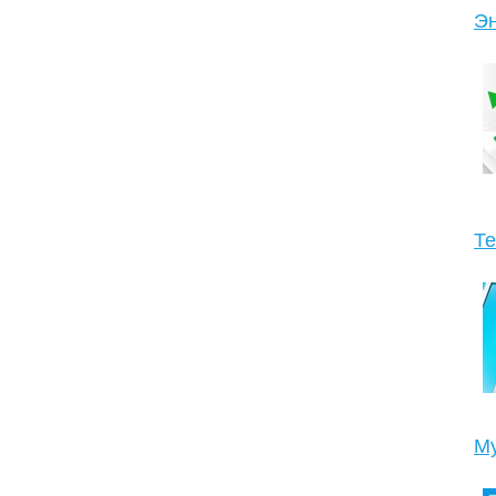
Эн
Те
Му