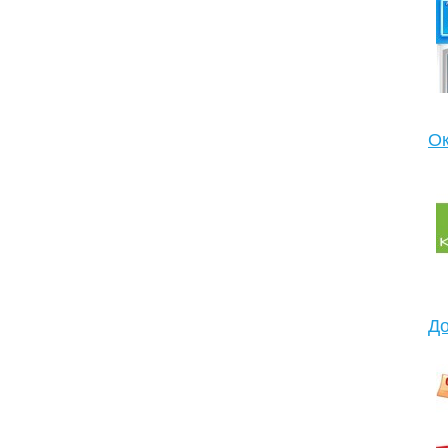
Ок
До