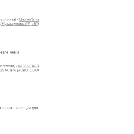
вершена) /
МигомОкна
(Мухлисуллин Р.Р., ИП)
евле, чем в
вершена) /
КАЗАНСКАЯ
МПАНИЯ (КОКО, ООО)
ит приятные опции для