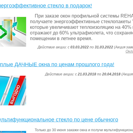
ергоэффективное стекло в подарок!
При заказе окон профильной системы RE
получаете энергоэффективные стеклопакеты "
которые увеличивают теплоизоляцию на 40% 
отражают до 60% ультрафиолета, что сохраня
помещении в летнее время.
Действие акции: с
03.03.2022
по
31.03.2022
(Акция зав
Онла
плые ДАЧНЫЕ окна по ценам прошлого года!
Действие акции: с
21.03.2018
по
20.04.2018
(Акция
льтифункциональное стекло по цене обычного
Только до 30 июня закажи окна и получи мультифункцион