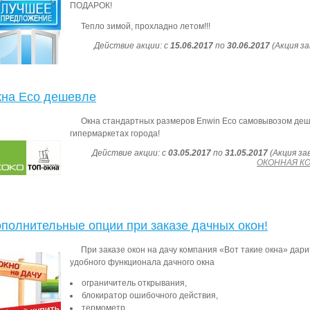
ПОДАРОК!
Тепло зимой, прохладно летом!!!
Действие акции: с
15.06.2017
по
30.06.2017
(Акция за
на Eco дешевле
Окна стандартных размеров Enwin Eco самовывозом деш
гипермаркетах города!
Действие акции: с
03.05.2017
по
31.05.2017
(Акция за
ОКОННАЯ КО
полнительные опции при заказе дачных окон!
При заказе окон на дачу компания «Вот такие окна» дар
удобного функционала дачного окна
ограничитель открывания,
блокиратор ошибочного действия,
термометр.