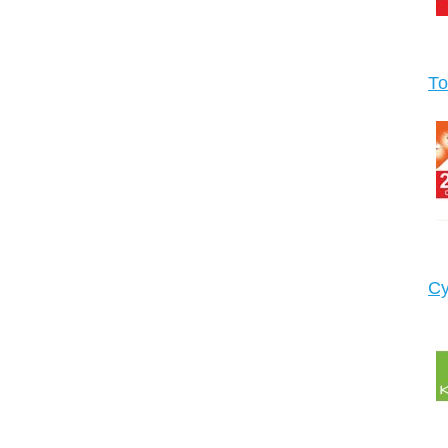
То
Су