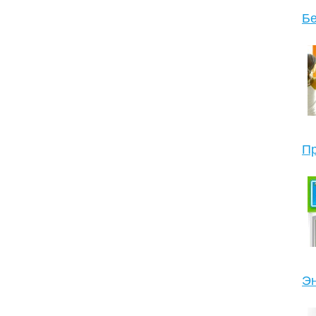
Бе
Пр
Эн