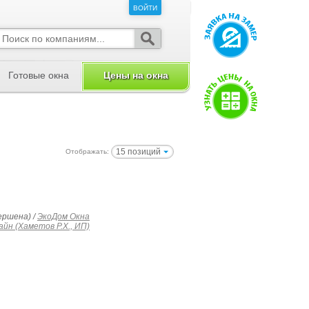
ВОЙТИ
ВОЙТИ
Готовые окна
Цены на окна
15 позиций
Отображать:
ершена) /
ЭкоДом Окна
йн (Хаметов Р.Х., ИП)