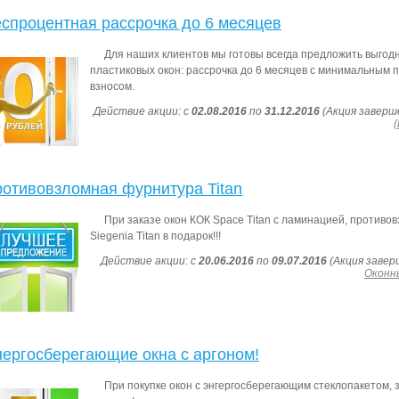
спроцентная рассрочка до 6 месяцев
Для наших клиентов мы готовы всегда предложить выгодн
пластиковых окон: рассрочка до 6 месяцев с минимальным
взносом.
Действие акции: с
02.08.2016
по
31.12.2016
(Акция заверш
отивовзломная фурнитура Titan
При заказе окон КОК Space Titan с ламинацией, против
Siegenia Titan в подарок!!!
Действие акции: с
20.06.2016
по
09.07.2016
(Акция завер
Оконн
ергосберегающие окна с аргоном!
При покупке окон с энгергосберегающим стеклопакетом, 