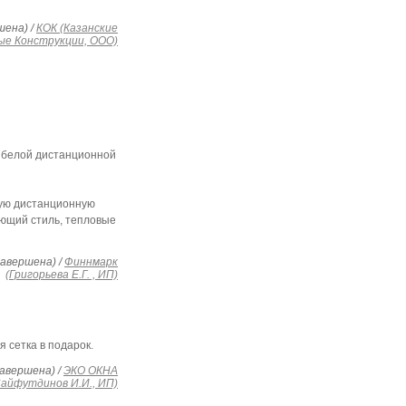
шена) /
КОК (Казанские
ые Конструкции, ООО)
с белой дистанционной
лую дистанционную
ающий стиль, тепловые
завершена) /
Финнмарк
(Григорьева Е.Г. , ИП)
я сетка в подарок.
авершена) /
ЭКО ОКНА
Сайфутдинов И.И., ИП)