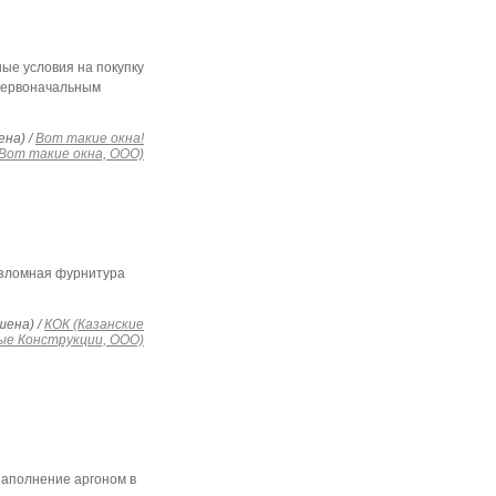
ые условия на покупку
 первоначальным
ена) /
Вот такие окна!
(Вот такие окна, ООО)
овзломная фурнитура
шена) /
КОК (Казанские
ые Конструкции, ООО)
заполнение аргоном в