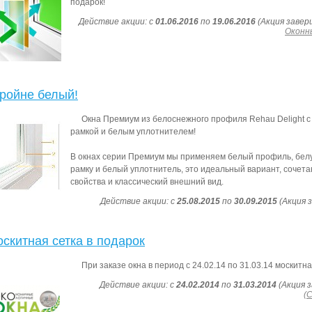
подарок!
Действие акции: с
01.06.2016
по
19.06.2016
(Акция завер
Оконн
ройне белый!
Окна Премиум из белоснежного профиля Rehau Delight 
рамкой и белым уплотнителем!
В окнах серии Премиум мы применяем белый профиль, бе
рамку и белый уплотнитель, это идеальный вариант, сочет
свойства и классический внешний вид.
Действие акции: с
25.08.2015
по
30.09.2015
(Акция 
скитная сетка в подарок
При заказе окна в период с 24.02.14 по 31.03.14 москитна
Действие акции: с
24.02.2014
по
31.03.2014
(Акция з
(