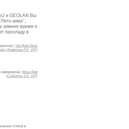
HAU и GEOLAN Вы
Лето-зима",
в зимнее время и
ет прохладу в
ершена) /
ЭкоДом Окна
йн (Хаметов Р.Х., ИП)
 завершена) /
Ваш Дом
(Сабитов З.А., ИП)
альные стекла в