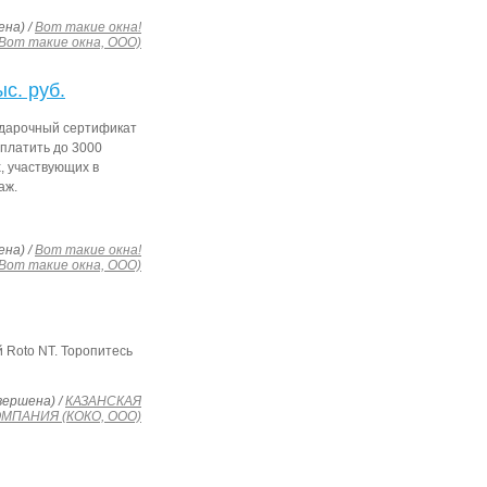
ена) /
Вот такие окна!
(Вот такие окна, ООО)
с. руб.
Подарочный сертификат
оплатить до 3000
, участвующих в
аж.
ена) /
Вот такие окна!
(Вот такие окна, ООО)
 Roto NT. Торопитесь
вершена) /
КАЗАНСКАЯ
МПАНИЯ (КОКО, ООО)