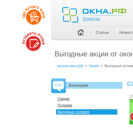
Татарстан
Татарстан
Статьи
Новос
Выгодные акции от око
казань.окна.рф
»
Акции
»
Выгодные услов
Ст
Категории
Скидки
Подарки
Выгодные условия