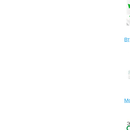
Вт
Мо